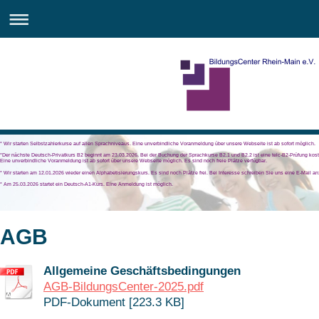
* Wir starten Selbstzahlerkurse auf allen Sprachniveaus. Eine unverbindliche Voranmeldung über unsere Webseite ist ab sofort möglich.
*Der nächste Deutsch-Privatkurs B2 beginnt am 23.03.2026. Bei der Buchung der Sprachkurse B2.1 und B2.2 ist eine telc-B2-Prüfung kost
Eine unverbindliche Voranmeldung ist ab sofort über unsere Webseite möglich. Es sind noch freie Plätze verfügbar.
* Wir starten am 12.01.2026 wieder einen Alphabetisierungskurs. Es sind noch Plätze frei. Bei Interesse schreiben Sie uns eine E-Mail a
* Am 25.03.2026 startet ein Deutsch-A1-Kurs. Eine Anmeldung ist möglich.
AGB
Allgemeine Geschäftsbedingungen
AGB-BildungsCenter-2025.pdf
PDF-Dokument [223.3 KB]