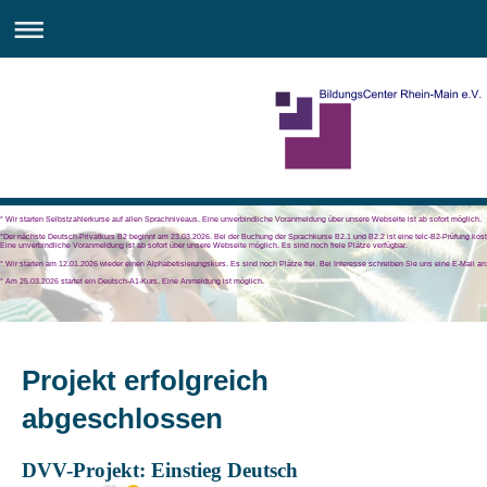
* Wir starten Selbstzahlerkurse auf allen Sprachniveaus. Eine unverbindliche Voranmeldung über unsere Webseite ist ab sofort möglich.
*Der nächste Deutsch-Privatkurs B2 beginnt am 23.03.2026. Bei der Buchung der Sprachkurse B2.1 und B2.2 ist eine telc-B2-Prüfung kost
Eine unverbindliche Voranmeldung ist ab sofort über unsere Webseite möglich. Es sind noch freie Plätze verfügbar.
* Wir starten am 12.01.2026 wieder einen Alphabetisierungskurs. Es sind noch Plätze frei. Bei Interesse schreiben Sie uns eine E-Mail a
* Am 25.03.2026 startet ein Deutsch-A1-Kurs. Eine Anmeldung ist möglich.
Projekt erfolgreich
abgeschlossen
DVV-Projekt: Einstieg Deutsch