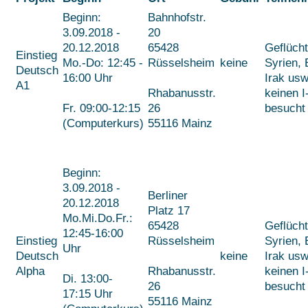
Beginn:
Bahnhofstr.
3.09.2018 -
20
20.12.2018
65428
Geflücht
Einstieg
Mo.-Do: 12:45 -
Rüsselsheim
keine
Syrien, 
Deutsch
16:00 Uhr
Irak usw
A1
Rhabanusstr.
keinen I
Fr. 09:00-12:15
26
besucht
(Computerkurs)
55116 Mainz
Beginn:
3.09.2018 -
Berliner
20.12.2018
Platz 17
Mo.Mi.Do.Fr.:
65428
Geflücht
12:45-16:00
Einstieg
Rüsselsheim
Syrien, 
Uhr
Deutsch
keine
Irak usw
Alpha
Rhabanusstr.
keinen I
Di. 13:00-
26
besucht
17:15 Uhr
55116 Mainz